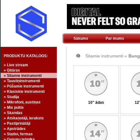
Sākums
Par mums
Sitamie instrumenti »
Bung
PRODUKTU KATALOGS:
» Live stream
» Ģitāras
» Sitamie instrumenti
» Taustiņinstrumenti
» Pūšamie instrumenti
» Klasiskie instrumenti
» Studija
» Mikrofoni, austiņas
10" ādas
12
» Mix pultis
» Skandas
» Atskaņotāji, ieraksts
» Pastiprinātāji
» Apstrādes
» Statīvi, fermas
» Gaismu tehnika