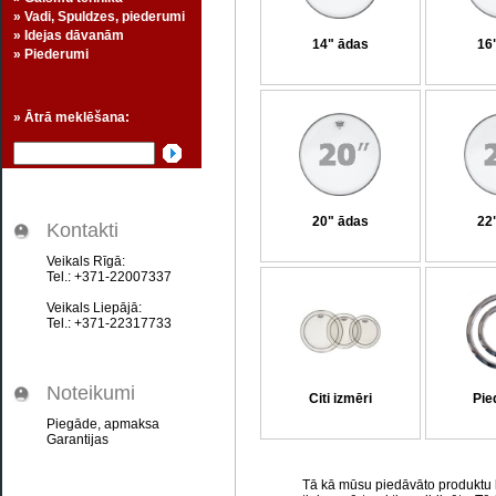
» Vadi, Spuldzes, piederumi
» Idejas dāvanām
14" ādas
16
» Piederumi
» Ātrā meklēšana:
20" ādas
22
Kontakti
Veikals Rīgā:
Tel.: +371-22007337
Veikals Liepājā:
Tel.: +371-22317733
Noteikumi
Citi izmēri
Pie
Piegāde, apmaksa
Garantijas
Tā kā mūsu piedāvāto produktu kl