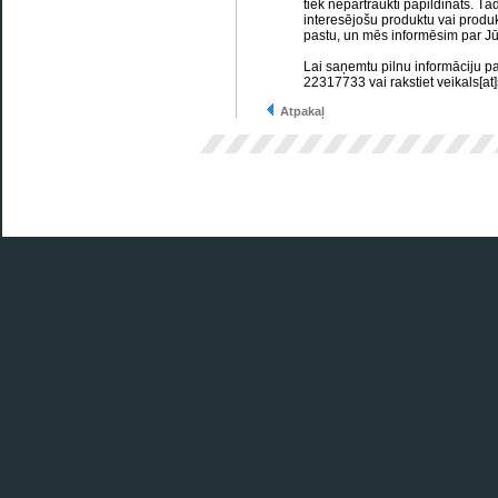
tiek nepārtraukti papildināts. Tā
interesējošu produktu vai produk
pastu, un mēs informēsim par Jū
Lai saņemtu pilnu informāciju p
22317733 vai rakstiet veikals[at]
Atpakaļ