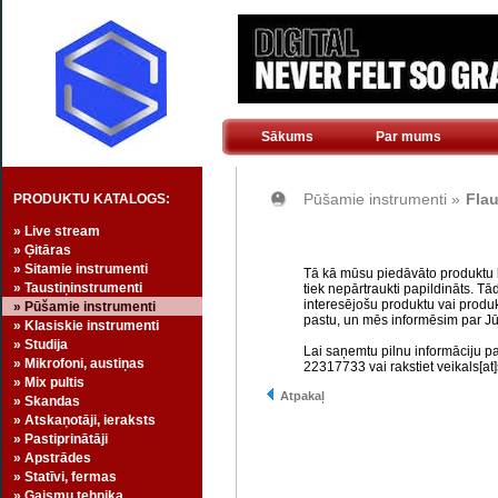
Sākums
Par mums
Pūšamie instrumenti »
Flau
PRODUKTU KATALOGS:
» Live stream
» Ģitāras
» Sitamie instrumenti
Tā kā mūsu piedāvāto produktu kl
» Taustiņinstrumenti
tiek nepārtraukti papildināts. Tā
interesējošu produktu vai produk
» Pūšamie instrumenti
pastu, un mēs informēsim par Jū
» Klasiskie instrumenti
» Studija
Lai saņemtu pilnu informāciju p
» Mikrofoni, austiņas
22317733 vai rakstiet veikals[at]
» Mix pultis
Atpakaļ
» Skandas
» Atskaņotāji, ieraksts
» Pastiprinātāji
» Apstrādes
» Statīvi, fermas
» Gaismu tehnika