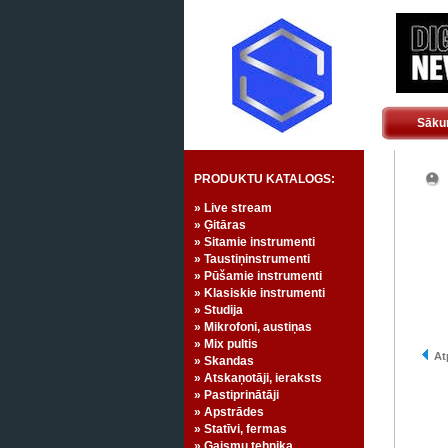
Sāku
PRODUKTU KATALOGS:
» Live stream
» Ģitāras
» Sitamie instrumenti
» Taustiņinstrumenti
» Pūšamie instrumenti
» Klasiskie instrumenti
» Studija
» Mikrofoni, austiņas
» Mix pultis
Atp
» Skandas
» Atskaņotāji, ieraksts
» Pastiprinātāji
» Apstrādes
» Statīvi, fermas
» Gaismu tehnika