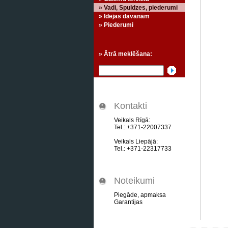
» Vadi, Spuldzes, piederumi
» Idejas dāvanām
» Piederumi
» Ātrā meklēšana:
Kontakti
Veikals Rīgā:
Tel.: +371-22007337
Veikals Liepājā:
Tel.: +371-22317733
Noteikumi
Piegāde, apmaksa
Garantijas