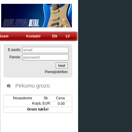
tāvam
Kontakti
EN
LV
E-pasts:
Parole:
Piereģistrēties
Pirkumu grozs:
Nosaukums
Sk.
Cena
Kopā, EUR:
0.00
Grozs tukšs!