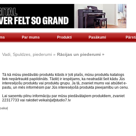
ms
Par mums
Produkti
Pasākumi
Pārs
Vadi, Spuldzes, piederumi »
Rācijas un piederumi »
Tā kā mūsu piedāvāto produktu klāsts ir ļoti plašs, mūsu produktu katalogs
tiek nepārtraukti papildināts. Tādēļ ir iespējams, ka neatradāt šeit kādu Jūs
interesējošu produktu vai produktu grupu. Ja tā, zvaniet mums vai atsūtiet e-
pastu, un mēs informēsim par Jūs interesējošā produkta pieejamību un cenu.
Lai saņemtu pilnu informāciju par mūsu piedāvātajiem produktiem, zvaniet
22317733 vai rakstiet veikals[at]studio7.lv
akaļ