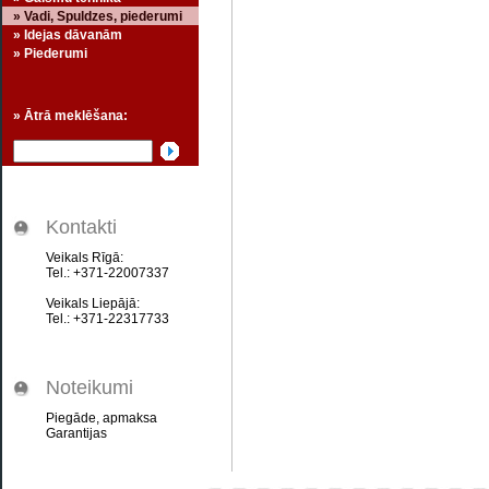
» Vadi, Spuldzes, piederumi
» Idejas dāvanām
» Piederumi
» Ātrā meklēšana:
Kontakti
Veikals Rīgā:
Tel.: +371-22007337
Veikals Liepājā:
Tel.: +371-22317733
Noteikumi
Piegāde, apmaksa
Garantijas