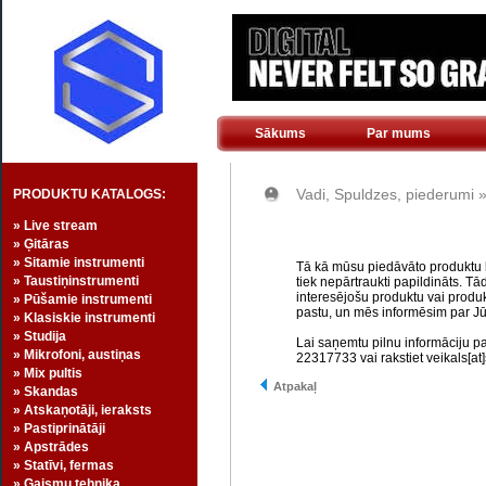
Sākums
Par mums
Vadi, Spuldzes, piederumi 
PRODUKTU KATALOGS:
» Live stream
» Ģitāras
» Sitamie instrumenti
Tā kā mūsu piedāvāto produktu kl
» Taustiņinstrumenti
tiek nepārtraukti papildināts. Tā
interesējošu produktu vai produk
» Pūšamie instrumenti
pastu, un mēs informēsim par Jū
» Klasiskie instrumenti
» Studija
Lai saņemtu pilnu informāciju p
» Mikrofoni, austiņas
22317733 vai rakstiet veikals[at]
» Mix pultis
Atpakaļ
» Skandas
» Atskaņotāji, ieraksts
» Pastiprinātāji
» Apstrādes
» Statīvi, fermas
» Gaismu tehnika