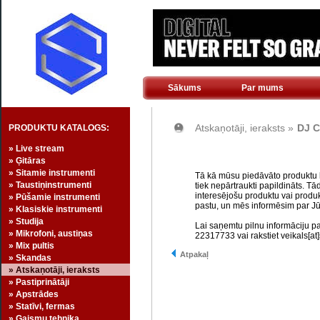
Sākums
Par mums
Atskaņotāji, ieraksts »
DJ C
PRODUKTU KATALOGS:
» Live stream
» Ģitāras
» Sitamie instrumenti
Tā kā mūsu piedāvāto produktu kl
» Taustiņinstrumenti
tiek nepārtraukti papildināts. Tā
interesējošu produktu vai produk
» Pūšamie instrumenti
pastu, un mēs informēsim par Jū
» Klasiskie instrumenti
» Studija
Lai saņemtu pilnu informāciju p
» Mikrofoni, austiņas
22317733 vai rakstiet veikals[at]
» Mix pultis
Atpakaļ
» Skandas
» Atskaņotāji, ieraksts
» Pastiprinātāji
» Apstrādes
» Statīvi, fermas
» Gaismu tehnika